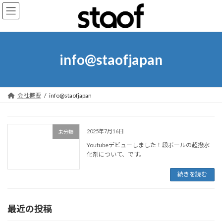
info@staofjapan
会社概要
info@staofjapan
2025年7月16日
未分類
Youtubeデビューしました！段ボールの超撥水
化剤について、です。
続きを読む
最近の投稿